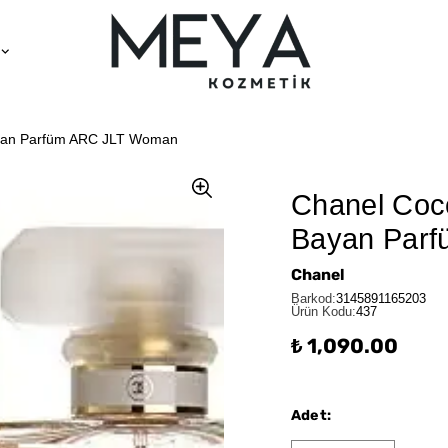
yan Parfüm ARC JLT Woman
Chanel Coc
Bayan Par
Chanel
Barkod
:
3145891165203
Ürün Kodu
:
437
₺ 1,090.00
Adet
: