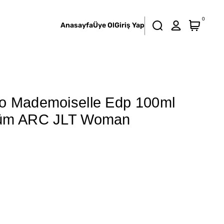
0
Anasayfa
Üye Ol
Giriş Yap
o Mademoiselle Edp 100ml
füm ARC JLT Woman