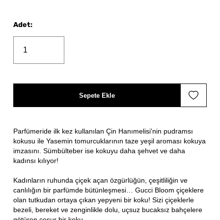
Adet
:
Sepete Ekle
Parfümeride ilk kez kullanılan Çin Hanımelisi'nin pudramsı
kokusu ile Yasemin tomurcuklarının taze yeşil aroması kokuya
imzasını. Sümbülteber ise kokuyu daha şehvet ve daha
kadınsı kılıyor!
Kadınların ruhunda çiçek açan özgürlüğün, çeşitliliğin ve
canlılığın bir parfümde bütünleşmesi… Gucci Bloom çiçeklere
olan tutkudan ortaya çıkan yepyeni bir koku! Sizi çiçeklerle
bezeli, bereket ve zenginlikle dolu, uçsuz bucaksız bahçelere
götüren cesur bir koku.