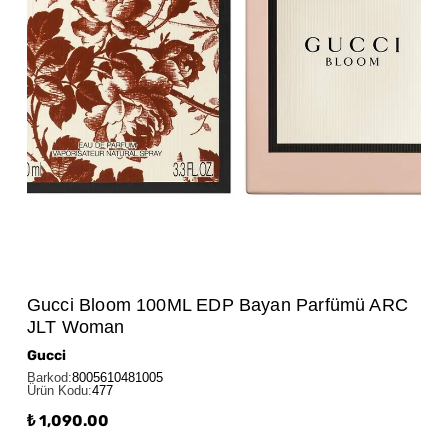
Gucci Bloom 100ML EDP Bayan Parfümü ARC
JLT Woman
Gucci
Barkod
:
8005610481005
Ürün Kodu
:
477
₺ 1,090.00