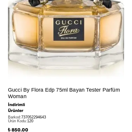
Gucci By Flora Edp 75ml Bayan Tester Parfüm
Woman
İndirimli
Ürünler
Barkod
:
737052294643
Ürün Kodu
:
120
₺ 850.00