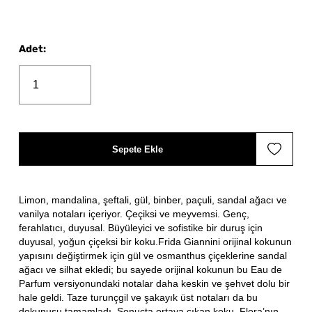
Adet
:
Sepete Ekle
Limon, mandalina, şeftali, gül, binber, paçuli, sandal ağacı ve
vanilya notaları içeriyor. Çeçiksi ve meyvemsi. Genç,
ferahlatıcı, duyusal. Büyüleyici ve sofistike bir duruş için
duyusal, yoğun çiçeksi bir koku.Frida Giannini orijinal kokunun
yapısını değiştirmek için gül ve osmanthus çiçeklerine sandal
ağacı ve silhat ekledi; bu sayede orijinal kokunun bu Eau de
Parfum versiyonundaki notalar daha keskin ve şehvet dolu bir
hale geldi. Taze turunçgil ve şakayık üst notaları da bu
dokunuşu tamamladı. Sonuçta ortaya çıkan koku, Flora’nın