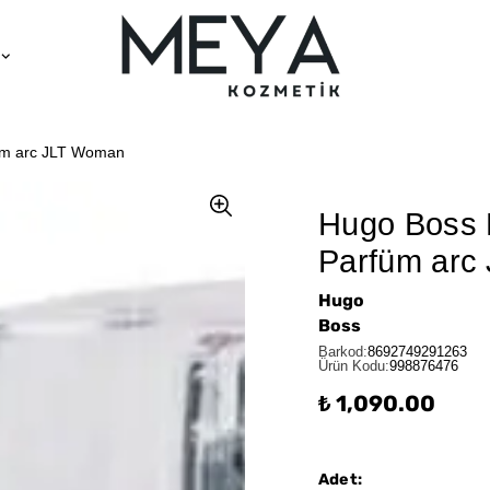
üm arc JLT Woman
Hugo Boss 
Parfüm arc
Hugo
Boss
Barkod
:
8692749291263
Ürün Kodu
:
998876476
₺ 1,090.00
Adet
: