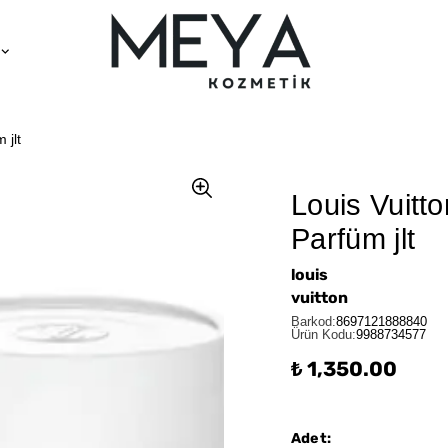
 jlt
Louis Vuitt
Parfüm jlt
louis
vuitton
Barkod
:
8697121888840
Ürün Kodu
:
9988734577
₺ 1,350.00
Adet
: