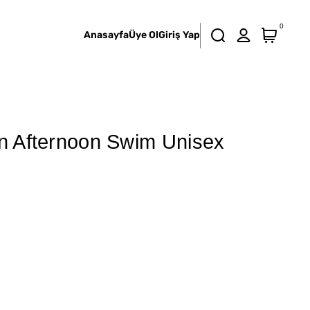
0
Anasayfa
Üye Ol
Giriş Yap
on Afternoon Swim Unisex