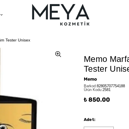
m Tester Unisex
Memo Marfa
Tester Unis
Memo
Barkod
:
82805707754188
Ürün Kodu
:
2581
₺ 850.00
Adet
: