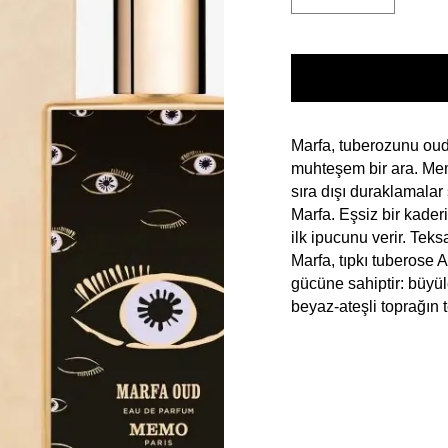
Marfa, tuberozunu oud 
muhteşem bir ara. Mem
sıra dışı duraklamalar 
Marfa. Eşsiz bir kader
ilk ipucunu verir. Teksa
Marfa, tıpkı tuberose
gücüne sahiptir: büyül
beyaz-ateşli toprağın te