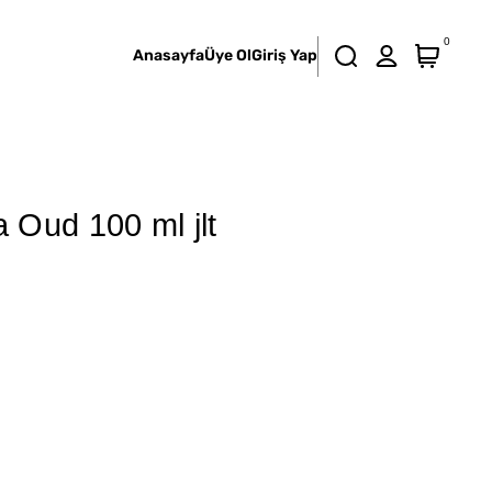
0
Anasayfa
Üye Ol
Giriş Yap
Oud 100 ml jlt