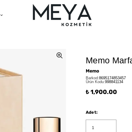
Memo Marfa 
Memo
Barkod
:
8695174853457
Ürün Kodu
:
998841134
₺ 1,900.00
Adet
: