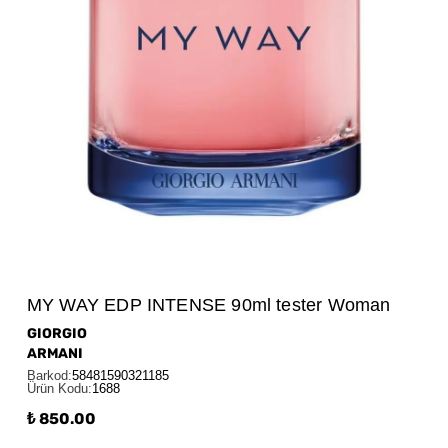
MY WAY EDP INTENSE 90ml tester Woman
GIORGIO
ARMANI
Barkod
:
58481590321185
Ürün Kodu
:
1688
₺ 850.00