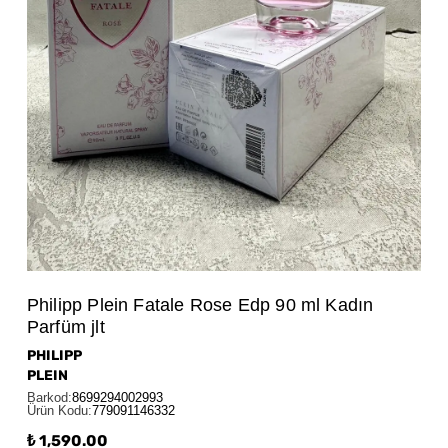
Philipp Plein Fatale Rose Edp 90 ml Kadın
Parfüm jlt
PHILIPP
PLEIN
Barkod
:
8699294002993
Ürün Kodu
:
779091146332
₺ 1,590.00