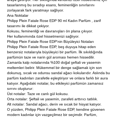
tasarlanmış bu sıradışı esans, feminenliğin sınırlarını
zorlayarak fark yaratmayı sağlıyor.
Ana Noktalar
Philipp Plein Fatale Rose EDP 90 ml Kadın Parfüm , zarif
tasarımı ile dikkat çekiyor.
Kokusu, feminenliği ve davranışları ön plana çıkıyor.
Her kullanımında özel hissetmenizi sağlıyor.
Philipp Plein Fatale Rose EDP'nin Büyüleyici Notaları
Philipp Plein Fatale Rose EDP, beş duyuya hitap eden
benzersiz notalarıyla büyüleyici bir parfüm. İlk sıkıldığında
parfümün taze ve narin gül aroması hemen hissedilir.
Zamanla kalp notalarında %100 doğal şeftali ve yasemin
meltemleri belirir. Mükemmel bir denge sağlamak için son
dokunuş, sıcak ve odunsu sandal ağacı kokularıdır. Aslında bu
parfüm kadınları zarafetle eşleştiriyor ve onlara farklı bir aura
katıyor. Aşağıdaki notalar, bu etkileyici parfümün zamansız
sırrını oluşturur:
Üst notalar: Taze ve canlı gül kokusu.
Orta notalar: Şeftali ve yasemin, zarafeti arttırıcı tatlılık.
Alt notalar: Sandal ağacı, derin ve sıcak bir hisyat katıyor.
O yüzden, Philipp Plein Fatale Rose EDP, kendine güvenen
modern kadınlar için vazgeçilmez bir seçimdir. Parfüm,