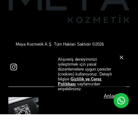
©
Meya Kozmetik A.Ş. Tüm Hakları Saklıdır
2026
Alışveriş deneyiminizi
iyileştirmek için yasal
düzenlemelere uygun çerezler
(cookies) kullanıyoruz. Detaylı
bilgiye
Gizlilik ve Çerez
Politikası
sayfamızdan
erişebilirsiniz.
Anladım
Designed by
NovaVirtus Corporate