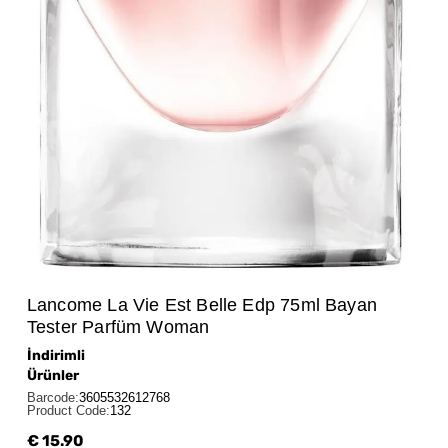
Lancome La Vie Est Belle Edp 75ml Bayan
Tester Parfüm Woman
İndirimli
Ürünler
Barcode
:
3605532612768
Product Code
:
132
€ 15.90